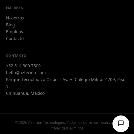
EMPRESA
Nosotros
Blog
Empleos
Contacto
Azi
CONTACTO
A
Azterion AI · typically replies instantly
+52 614 300 7500
hello@azterion.com
Parque Tecnológico Orión | Av. H. Colegio Militar 4709, Piso
1
Chihuahua, México
© 2026 Azterion Technologies. Todos los derechos reservados.
Privacidad
Términos