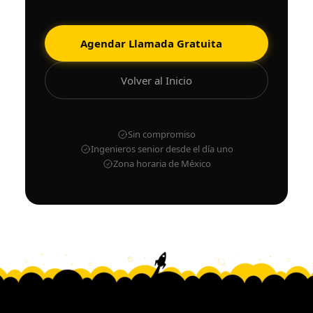
Agendar Llamada Gratuita
Volver al Inicio
Sin compromiso
Ingenieros senior desde el día uno
Zona horaria de México