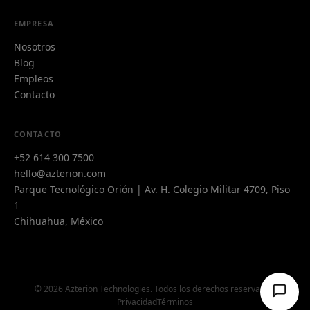
EMPRESA
Nosotros
Blog
Empleos
Contacto
Azi
CONTACTO
A
Azterion AI · typically replies instantly
+52 614 300 7500
hello@azterion.com
Parque Tecnológico Orión | Av. H. Colegio Militar 4709, Piso
1
Chihuahua, México
© 2026 Azterion Technologies. Todos los derechos reservados.
Privacidad
Términos