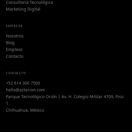
Consultoría Tecnológica
Marketing Digital
EMPRESA
Nosotros
Blog
Empleos
Contacto
Azi
CONTACTO
A
Azterion AI · typically replies instantly
+52 614 300 7500
hello@azterion.com
Parque Tecnológico Orión | Av. H. Colegio Militar 4709, Piso
1
Chihuahua, México