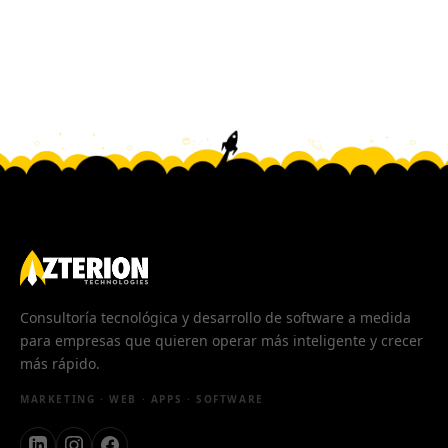
Consultoría tecnológica y desarrollo de software a medida
para empresas que quieren operar más inteligente y crecer
más rápido.
MARKETING · WEB · APPS · SOFTWARE