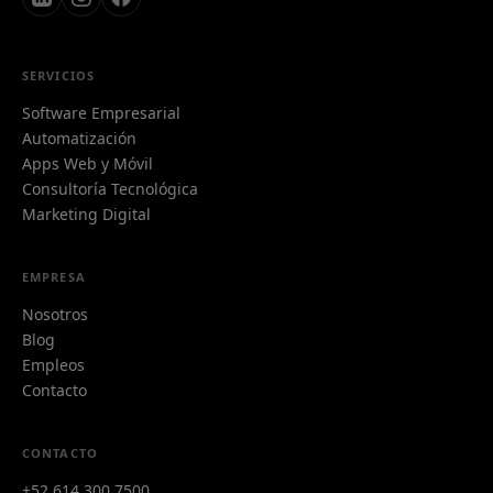
SERVICIOS
Software Empresarial
Automatización
Apps Web y Móvil
Consultoría Tecnológica
Marketing Digital
EMPRESA
Nosotros
Blog
Empleos
Contacto
Azi
CONTACTO
A
Azterion AI · typically replies instantly
+52 614 300 7500