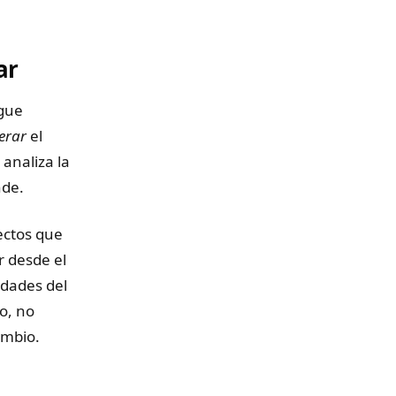
ar
igue
erar
el
 analiza la
nde.
ectos que
r desde el
idades del
o, no
ambio.