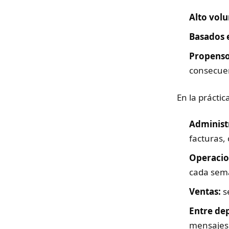
Alto vol
Basados 
Propenso
consecue
En la práctic
Administ
facturas,
Operacio
cada sem
Ventas:
s
Entre de
mensajes