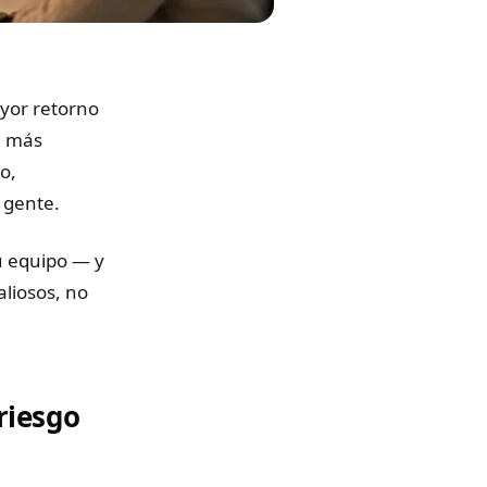
yor retorno
e más
o,
 gente.
u equipo — y
liosos, no
riesgo