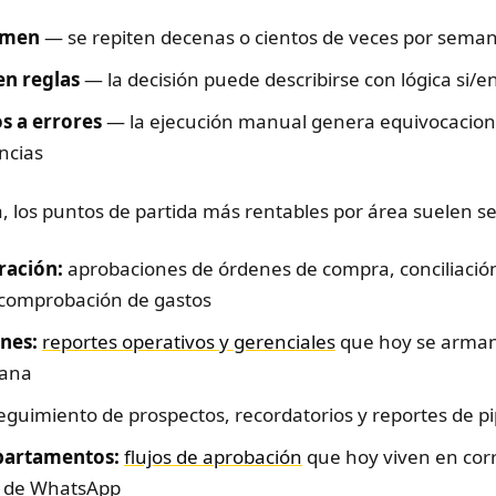
umen
— se repiten decenas o cientos de veces por sema
en reglas
— la decisión puede describirse con lógica si/e
s a errores
— la ejecución manual genera equivocacion
ncias
a, los puntos de partida más rentables por área suelen se
ración:
aprobaciones de órdenes de compra, conciliació
 comprobación de gastos
nes:
reportes operativos y gerenciales
que hoy se arma
ana
eguimiento de prospectos, recordatorios y reportes de pi
partamentos:
flujos de aprobación
que hoy viven en cor
 de WhatsApp