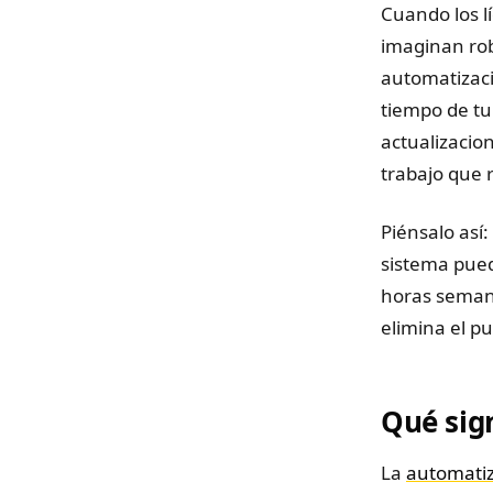
Cuando los l
imaginan rob
automatizaci
tiempo de tu
actualizacio
trabajo que 
Piénsalo así
sistema pued
horas semana
elimina el pu
Qué sig
La
automatiz