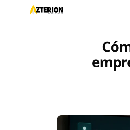
Blog
/
Automatización
/
Cóm
empre