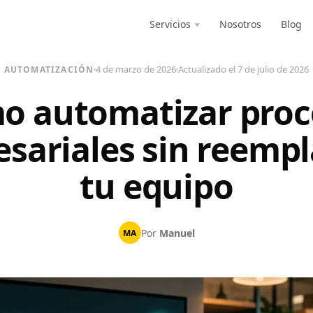
Servicios
Nosotros
Blog
Cómo automatizar procesos empresariales sin reemplazar…
4 de marzo de 2026
Actualizado el 7 de julio de 2026
AUTOMATIZACIÓN
o automatizar proc
sariales sin reempl
tu equipo
Por
Manuel
MA