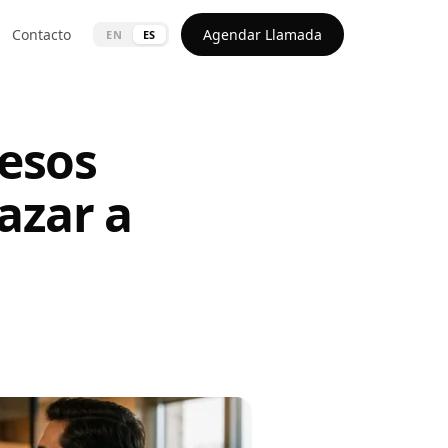
Contacto
Agendar Llamada
EN
ES
esos
azar a