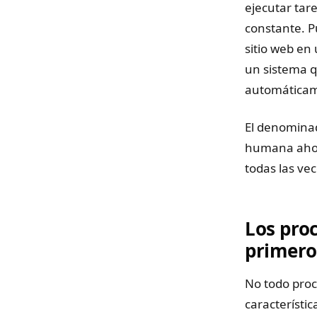
ejecutar tar
constante. P
sitio web en
un sistema q
automática
El denomina
humana ahora
todas las vec
Los pro
primero
No todo pro
característic