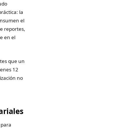
udo
áctica: la
consumen el
e reportes,
e en el
rtes que un
ienes 12
ización no
ariales
 para