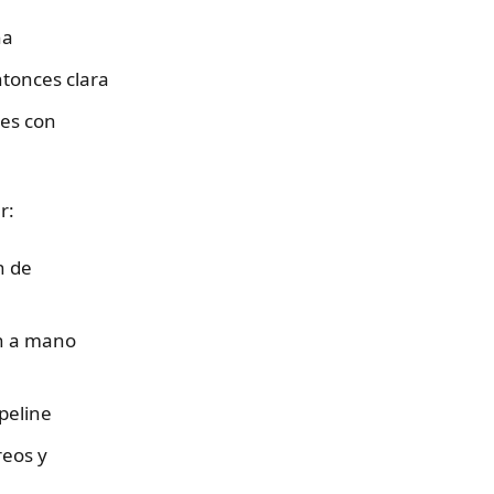
na
ntonces clara
es con
r:
n de
n a mano
peline
reos y