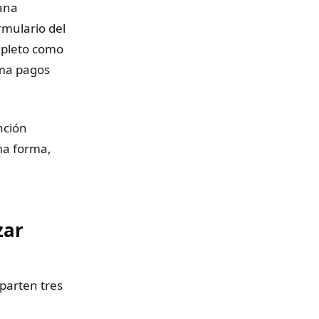
mana
rmulario del
mpleto como
ama pagos
nción
ma forma,
zar
parten tres