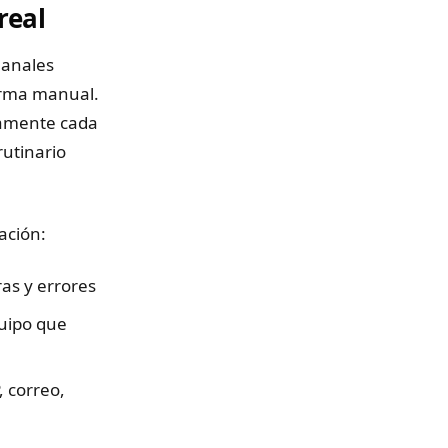
real
manales
orma manual.
camente cada
utinario
ación:
as y errores
quipo que
, correo,